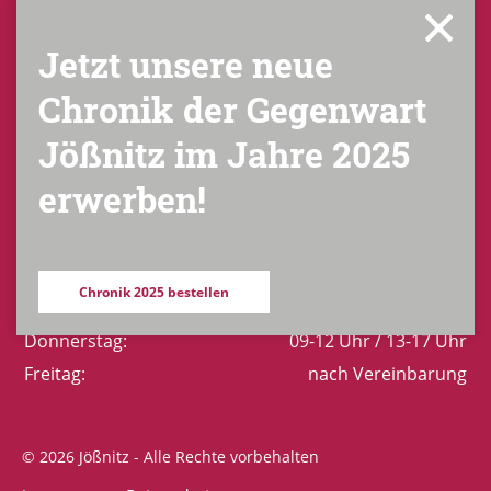
Gerhart-Hauptmann-Straße 8
Jetzt unsere neue
08547 Plauen / OT Jößnitz
Chronik der Gegenwart
Telefon:
+49 (0) 3741 52 11 88
Jößnitz im Jahre 2025
Fax:
+49 (0) 3741 52 81 11
E-Mail:
verwaltung-joessnitz@plauen.de
erwerben!
Montag:
geschlossen
Dienstag:
09-12 Uhr / 13-18 Uhr
Chronik 2025 bestellen
Mittwoch:
geschlossen
Donnerstag:
09-12 Uhr / 13-17 Uhr
Freitag:
nach Vereinbarung
© 2026 Jößnitz - Alle Rechte vorbehalten