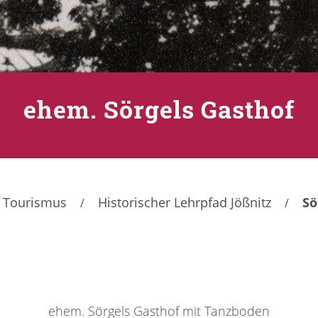
ehem. Sörgels Gasthof
Tourismus
Historischer Lehrpfad Jößnitz
Sö
ehem. Sörgels Gasthof mit Tanzboden