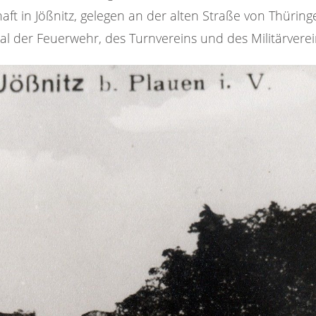
haft in Jößnitz, gelegen an der alten Straße von Thürin
l der Feuerwehr, des Turnvereins und des Militärverein