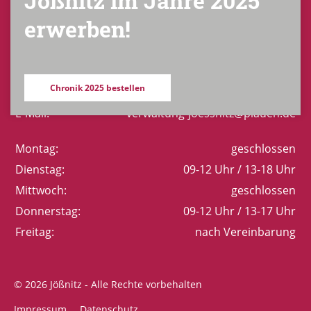
Jößnitz im Jahre 2025
Gerhart-Hauptmann-Straße 8
erwerben!
08547 Plauen / OT Jößnitz
Telefon:
+49 (0) 3741 52 11 88
Chronik 2025 bestellen
Fax:
+49 (0) 3741 52 81 11
E-Mail:
verwaltung-joessnitz@plauen.de
Montag:
geschlossen
Dienstag:
09-12 Uhr / 13-18 Uhr
Mittwoch:
geschlossen
Donnerstag:
09-12 Uhr / 13-17 Uhr
Freitag:
nach Vereinbarung
© 2026 Jößnitz - Alle Rechte vorbehalten
Impressum
Datenschutz