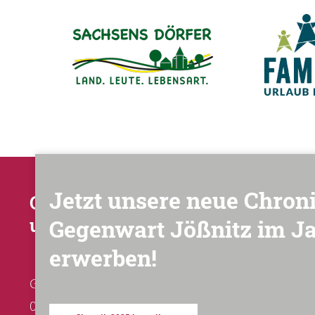
Jetzt unsere neue Chron
Ortsverwaltung
Gegenwart Jößnitz im J
und Touristinformationen
erwerben!
Gerhart-Hauptmann-Straße 8
08547 Plauen / OT Jößnitz