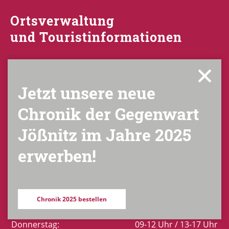
Ortsverwaltung
und Touristinformationen
Gerhart-Hauptmann-Straße 8
Jetzt unsere neue
08547 Plauen / OT Jößnitz
Chronik der Gegenwart
Telefon:
+49 (0) 3741 52 11 88
Jößnitz im Jahre 2025
Fax:
+49 (0) 3741 52 81 11
erwerben!
E-Mail:
verwaltung-joessnitz@plauen.de
Montag:
geschlossen
Dienstag:
09-12 Uhr / 13-18 Uhr
Chronik 2025 bestellen
Mittwoch:
geschlossen
Donnerstag:
09-12 Uhr / 13-17 Uhr